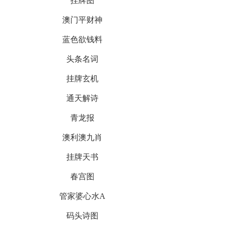
挂牌图
澳门平财神
蓝色欲钱料
头条名词
挂牌玄机
通天解诗
青龙报
澳利澳九肖
挂牌天书
春宫图
管家婆心水A
码头诗图